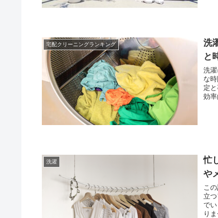
洗
宅配クリーニングランキング
と
洗濯
な時
定と
効率
忙
洗濯
や
この
立つ
でい
りま