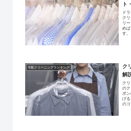
ト
ドラ
クリ
リー
めば
す。
ク
宅配クリーニングランキング
解
クリ
のク
ポン
げる
のコ