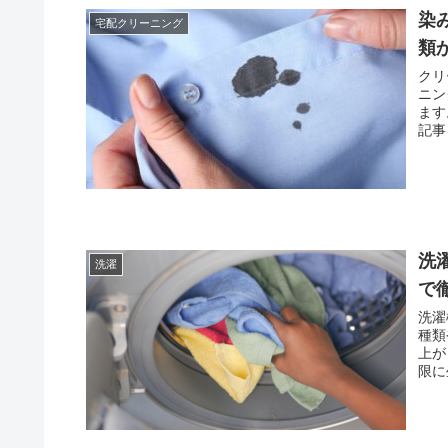
染
宅配クリーニング
類
クリ
ニン
ます
記事
洗
洗濯
で
洗濯
種類
上が
限に