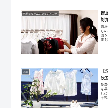
部
宅配クリーニングランキング
対
部屋
しの
因を
事を
【
洗濯
役
洗濯
を早
しに
を読