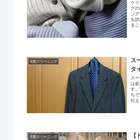
クリ
グの
ング
を読
るこ
ス
宅配クリーニング
タ
スー
は必
す。
ちで
伝え
【
宅配クリーニング