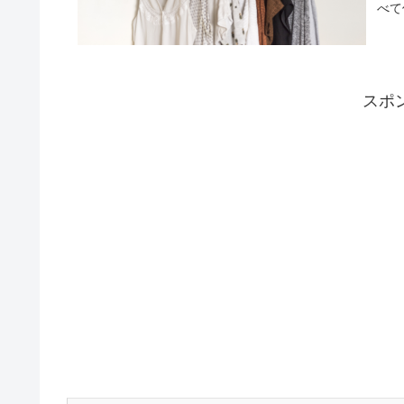
べて
スポ