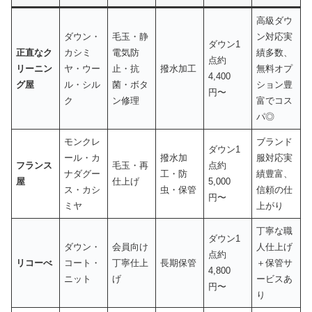
高級ダウ
ダウン・
毛玉・静
ン対応実
ダウン1
正直なク
カシミ
電気防
績多数、
点約
リーニン
ヤ・ウー
止・抗
撥水加工
無料オプ
4,400
グ屋
ル・シル
菌・ボタ
ション豊
円〜
ク
ン修理
富でコス
パ◎
モンクレ
ブランド
ダウン1
ール・カ
撥水加
服対応実
フランス
毛玉・再
点約
ナダグー
工・防
績豊富、
屋
仕上げ
5,000
ス・カシ
虫・保管
信頼の仕
円〜
ミヤ
上がり
丁寧な職
ダウン1
ダウン・
会員向け
人仕上げ
点約
リコーべ
コート・
丁寧仕上
長期保管
＋保管サ
4,800
ニット
げ
ービスあ
円〜
り