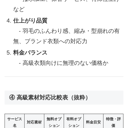
など
仕上がり品質
- 羽毛のふんわり感、縮み・型崩れの有
無、ブランド衣類への対応力
料金バランス
- 高級衣類向けに無理のない価格か
④ 高級素材対応比較表（抜粋）
サービス
無料オプ
有料オプ
特徴・評
対応素材
料金目安
名
ション
ション
価