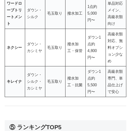
ワードロ
単品対応
1点約
ーブトリ
ダウン・
メイン、
毛玉取り
撥水加工
5,000
ートメン
シルク
高級衣類
円〜
ト
向け
高級衣類
ダウン1
対応、無
ダウン・
撥水加
点約
ネクシー
毛玉取り
料オプシ
カシミヤ
工・保管
4,800
ョン少な
円〜
め
ダウン1
高級衣類
ダウン・
撥水加
点約
専門、単
キレイナ
シルク・
毛玉取り
工・抗菌
5,500
品仕上げ
カシミヤ
円〜
で安心
⑤ ランキングTOP5