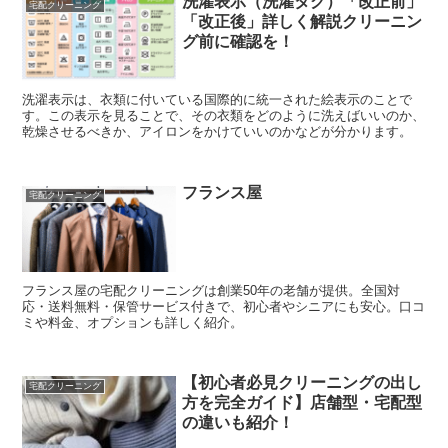
洗濯表示（洗濯タグ）「改正前」
宅配クリーニング
「改正後」詳しく解説クリーニン
グ前に確認を！
洗濯表示は、衣類に付いている国際的に統一された絵表示のことで
す。この表示を見ることで、その衣類をどのように洗えばいいのか、
乾燥させるべきか、アイロンをかけていいのかなどが分かります。
フランス屋
宅配クリーニング
フランス屋の宅配クリーニングは創業50年の老舗が提供。全国対
応・送料無料・保管サービス付きで、初心者やシニアにも安心。口コ
ミや料金、オプションも詳しく紹介。
【初心者必見クリーニングの出し
宅配クリーニング
方を完全ガイド】店舗型・宅配型
の違いも紹介！