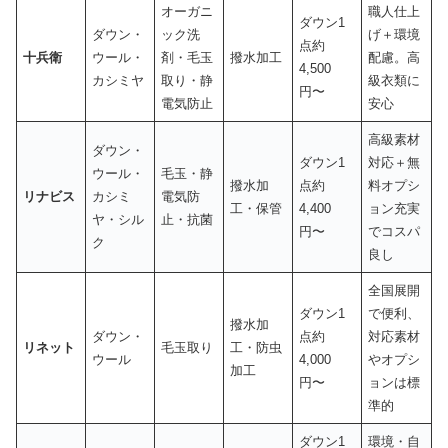
オーガニ
職人仕上
ダウン1
ダウン・
ック洗
げ＋環境
点約
十兵衛
ウール・
剤・毛玉
撥水加工
配慮。高
4,500
カシミヤ
取り・静
級衣類に
円〜
電気防止
安心
高級素材
ダウン・
ダウン1
対応＋無
ウール・
毛玉・静
撥水加
点約
料オプシ
リナビス
カシミ
電気防
工・保管
4,400
ョン充実
ヤ・シル
止・抗菌
円〜
でコスパ
ク
良し
全国展開
ダウン1
で便利、
撥水加
ダウン・
点約
対応素材
リネット
毛玉取り
工・防虫
ウール
4,000
やオプシ
加工
円〜
ョンは標
準的
ダウン1
環境・自