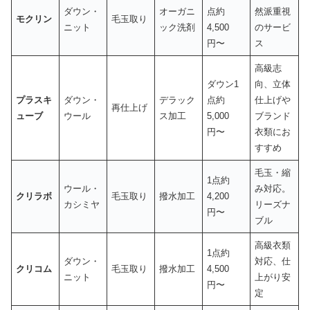
ダウン・
オーガニ
点約
然派重視
モクリン
毛玉取り
ニット
ック洗剤
4,500
のサービ
円〜
ス
高級志
ダウン1
向、立体
プラスキ
ダウン・
デラック
点約
仕上げや
再仕上げ
ューブ
ウール
ス加工
5,000
ブランド
円〜
衣類にお
すすめ
毛玉・縮
1点約
ウール・
み対応。
クリラボ
毛玉取り
撥水加工
4,200
カシミヤ
リーズナ
円〜
ブル
高級衣類
1点約
ダウン・
対応、仕
クリコム
毛玉取り
撥水加工
4,500
ニット
上がり安
円〜
定