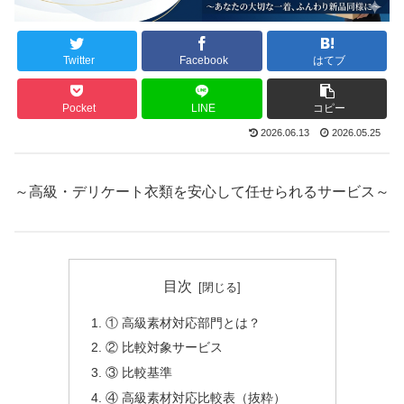
Twitter
Facebook
はてブ
Pocket
LINE
コピー
2026.06.13
2026.05.25
～高級・デリケート衣類を安心して任せられるサービス～
目次
① 高級素材対応部門とは？
② 比較対象サービス
③ 比較基準
④ 高級素材対応比較表（抜粋）