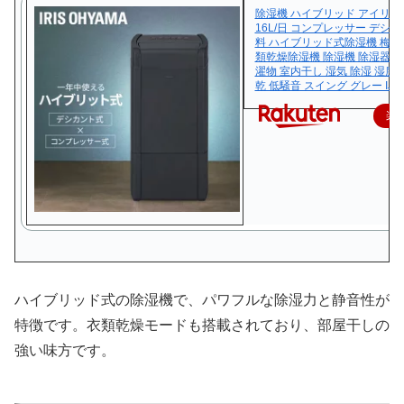
除湿機 ハイブリッド アイリ
16L/日 コンプレッサー デシ
料 ハイブリッド式除湿機 梅雨 
類乾燥除湿機 除湿機 除湿器 衣
濯物 室内干し 湿気 除湿 湿度 
乾 低騒音 スイング グレー IJH-
楽
ハイブリッド式の除湿機で、パワフルな除湿力と静音性が
特徴です。衣類乾燥モードも搭載されており、部屋干しの
強い味方です。