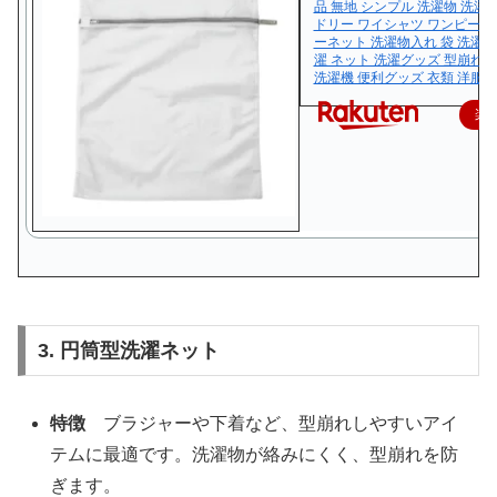
品 無地 シンプル 洗濯物 洗濯
ドリー ワイシャツ ワンピース
ーネット 洗濯物入れ 袋 洗濯袋
濯 ネット 洗濯グッズ 型崩れ 
洗濯機 便利グッズ 衣類 洋服]
楽
3. 円筒型洗濯ネット
特徴
ブラジャーや下着など、型崩れしやすいアイ
テムに最適です。洗濯物が絡みにくく、型崩れを防
ぎます。