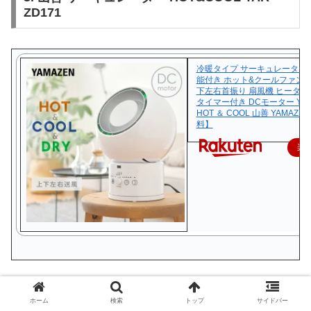
ZD171
冷暖タイプ サーキュレーター
能付き ホット&クールファン 
下左右首振り 扇風機 ヒーター
タイマー付き DCモーター YAR-
HOT ＆ COOL 山善 YAMAZE
料】
楽
このモデルは、温風機能も搭載しており、冬場の部屋干し
ホーム
検索
トップ
サイドバー
にも最適です。上下左右に首振りができ、広範囲に風を送