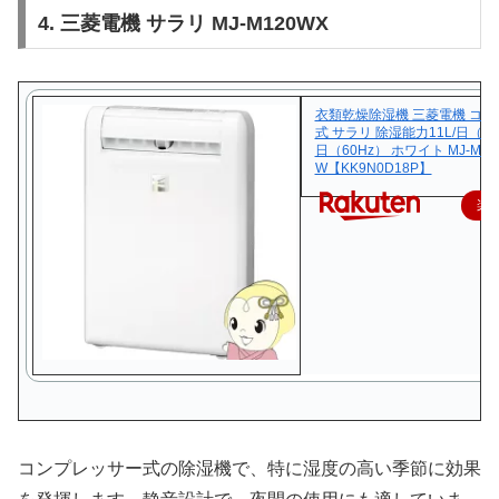
4. 三菱電機 サラリ MJ-M120WX
衣類乾燥除湿機 三菱電機 コ
式 サラリ 除湿能力11L/日（50H
日（60Hz） ホワイト MJ-M12
W【KK9N0D18P】
楽
コンプレッサー式の除湿機で、特に湿度の高い季節に効果