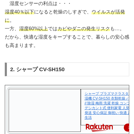
湿度センサーの利点は・・・
湿度40％以下
になると乾燥のしすぎで、
ウイルスが活発
に
。
一方、
湿度60%以上
では
カビやダニの発生リスク
も…。
だから、快適な湿度をキープすることで、暮らしの安心感
も高まります。
2. シャープ CV-SH150
シャープ プラズマクラスター
湿機 CV-SH150 衣類乾燥 
// 除湿 梅雨 洗濯 乾燥 コン
デシカント式 便利家電 人気 売
発送 安心保証 御祝い 快適 正規
生活
楽