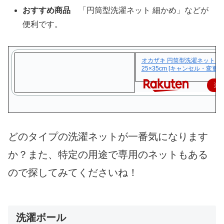
おすすめ商品
「円筒型洗濯ネット 細かめ」などが
便利です。
オカザキ 円筒型洗濯ネット 細
25×35cm [キャンセル・変更
楽
どのタイプの洗濯ネットが一番気になります
か？また、特定の用途で専用のネットもある
ので探してみてくださいね！
洗濯ボール