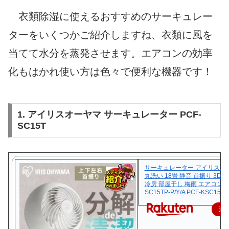
衣類除湿に使えるおすすめのサーキュレー
ターをいくつかご紹介しますね、衣類に風を
当てて水分を蒸発させます。エアコンの効率
化もはかれ使い方は色々で便利な機器です！
1. アイリスオーヤマ サーキュレーター PCF-
SC15T
サーキュレーター アイリスオ
丸洗い 18畳 静音 首振り 3D
冷房 部屋干し 梅雨 エアコン P
SC15TP-P/Y/A PCF-KSC151-
楽