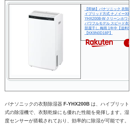
【即納】パナソニック 衣類乾
イブリッド方式 ナノイーX搭載 
YHX200B-W クリーンホワイ
パワフルモデル スピード衣類
部屋干し 梅雨 1年中【送料無
【KK9N0D18P】
楽
パナソニックの衣類除湿器
F-YHX200B
は、ハイブリット
式の除湿機で、衣類乾燥にも優れた性能を発揮します。湿
度センサーが搭載されており、効率的に除湿が可能です。