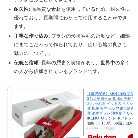
耐久性:
高品質な素材を使用しているため、耐久性に
優れており、長期間にわたって使用することができ
ます。
丁寧な作り込み:
ブラシの形状や毛の密度など、細部
にまでこだわって作られており、使い心地の良さも
魅力の一つです。
伝統と信頼:
長年の歴史と実績があり、世界中の多く
の人から信頼されているブランドです。
【最強配送】KENT洋服ブラシ 
3422 英国王室御用達 洋服 ブ
おしゃれ着 ペットの毛 カシミヤ
然毛 馬毛 ウール 静電気除去 
業 池本ブラシ 池本刷子 GRAN
IKEMOTO ケント ギフトラッ
価格：3,150円（税込、送料無
(2024/11/3時点)