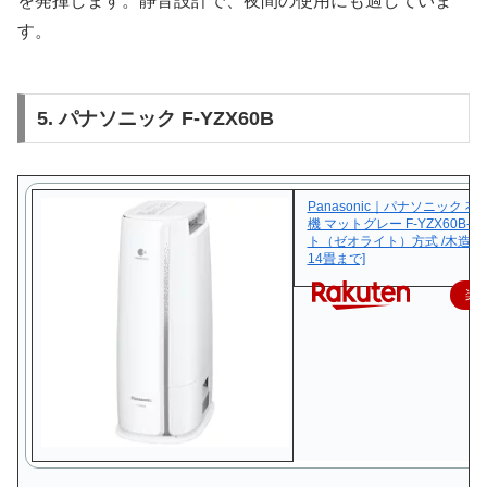
を発揮します。静音設計で、夜間の使用にも適していま
す。
5. パナソニック F-YZX60B
Panasonic｜パナソニック 
機 マットグレー F-YZX60B-H
ト（ゼオライト）方式 /木造7畳
14畳まで]
楽