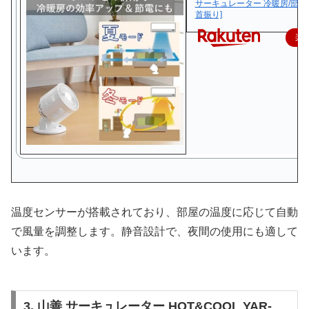
サーキュレーター 冷暖房/部
首振り]
楽
温度センサーが搭載されており、部屋の温度に応じて自動
で風量を調整します。静音設計で、夜間の使用にも適して
います。
3. 山善 サーキュレーター HOT&COOL YAR-