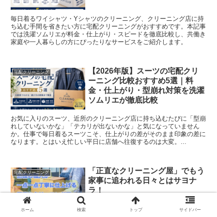
毎日着るワイシャツ・Yシャツのクリーニング、クリーニング店に持
ち込む手間を省きたい方に宅配クリーニングがおすすめです。本記事
では洗濯ソムリエが料金・仕上がり・スピードを徹底比較し、共働き
家庭や一人暮らしの方にぴったりなサービスをご紹介します。
【2026年版】スーツの宅配クリ
宅配クリーニング
ーニング比較おすすめ5選｜料
金・仕上がり・型崩れ対策を洗濯
ソムリエが徹底比較
お気に入りのスーツ、近所のクリーニング店に持ち込むたびに「型崩
れしていないかな」「テカリが出ないかな」と気になっていません
か。仕事で毎日着るスーツこそ、仕上がりの差がそのまま印象の差に
なります。とはいえ忙しい平日に店舗へ往復するのは大変。...
「正直なクリーニング屋」でもう
宅配クリーニング
家事に追われる日々とはサヨナ
ラ！
ホーム
検索
トップ
サイドバー