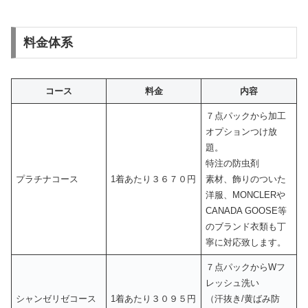
料金体系
コース
料金
内容
７点パックから加工
オプションつけ放
題。
特注の防虫剤
プラチナコース
1着あたり３６７０円
素材、飾りのついた
洋服、MONCLERや
CANADA GOOSE等
のブランド衣類も丁
寧に対応致します。
７点パックからWフ
レッシュ洗い
シャンゼリゼコース
1着あたり３０９５円
（汗抜き/黄ばみ防