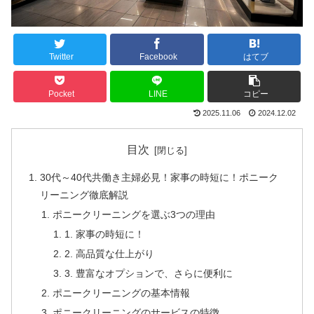
Twitter
Facebook
はてブ
Pocket
LINE
コピー
2025.11.06
2024.12.02
目次
30代～40代共働き主婦必見！家事の時短に！ポニーク
リーニング徹底解説
ポニークリーニングを選ぶ3つの理由
1. 家事の時短に！
2. 高品質な仕上がり
3. 豊富なオプションで、さらに便利に
ポニークリーニングの基本情報
ポニークリーニングのサービスの特徴